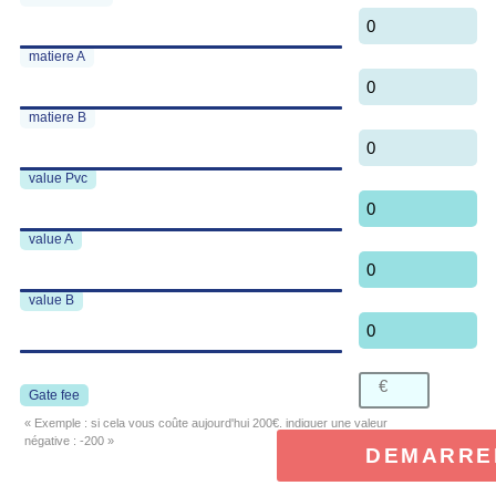
0
matiere A
0
matiere B
0
value Pvc
0
value A
0
value B
0
Gate fee
« Exemple : si cela vous coûte aujourd'hui 200€, indiquer une valeur
négative : -200 »
DEMARRE