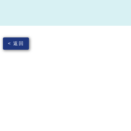
< 返回
PVC垃圾使传统回收方法出现技术障碍：难以进行化
学回收（氯化、形成盐酸），在CSR中的使用非常有
限（低于2%. 因此，必须摒弃现有技术来回收这些垃
圾，可以使用Polyloop技术回收聚氯乙烯复合材料。
因此，可以避免让这些垃圾进入填埋场。 您可以在一
个材料回收点安装一台Polyloop装置.
您想要