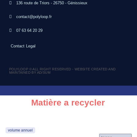
136 route de Triors - 26750 - Génissieux
contact@polyloop.fr
07 63 64 20 29
Contact
Legal
POLYLOOP © ALL RIGHT RESERVED - WEBSITE CREATED AND
MAINTAINED BY AD/SUM
Matière a recycler
volume annuel