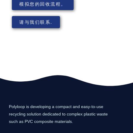
模拟您的回收流程。
请与我们联系.
Polyloop is developing a compact and easy-to-use
recycling solution dedicated to complex plastic waste
such as PVC composite materials.