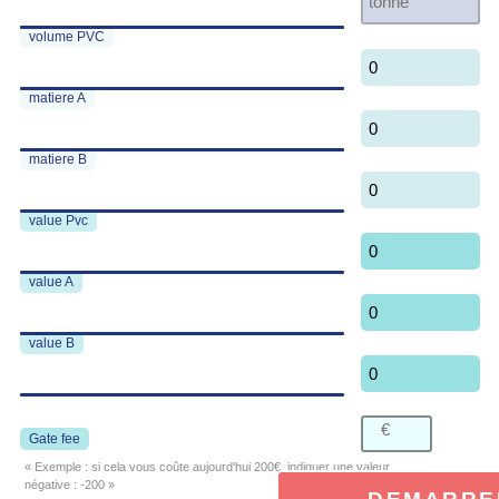
volume PVC
0
matiere A
0
matiere B
0
value Pvc
0
value A
0
value B
0
Gate fee
« Exemple : si cela vous coûte aujourd'hui 200€, indiquer une valeur
négative : -200 »
DEMARRE