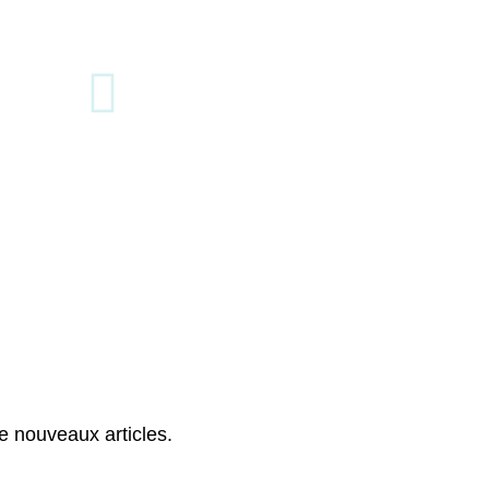
 offrir des solutions de
cyclage de haute valeur
r vos clients industriels
 nouveaux articles.