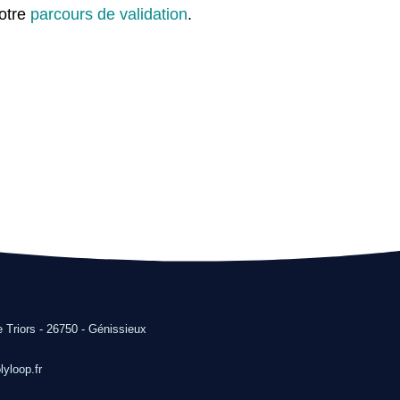
notre
parcours de validation
.
e Triors - 26750 - Génissieux
yloop.fr