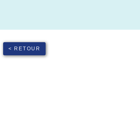
< RETOUR
Les gisements de déchets PVC constituent un blocage te
chimique (chloré, formation de HCl) et utilisation très l
Ces déchets doivent donc être écartés des techniques e
dédiée aux composites PVC. L’enfouissement en déchet 
Il est envisageable d’installer une unité Polyloop sur u