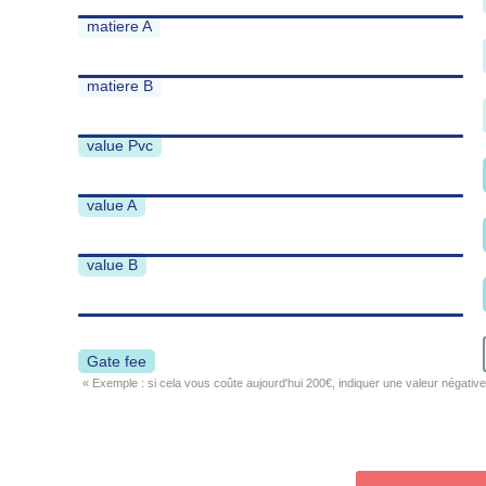
matiere A
matiere B
value Pvc
value A
value B
Gate fee
« Exemple : si cela vous coûte aujourd'hui 200€, indiquer une valeur négative