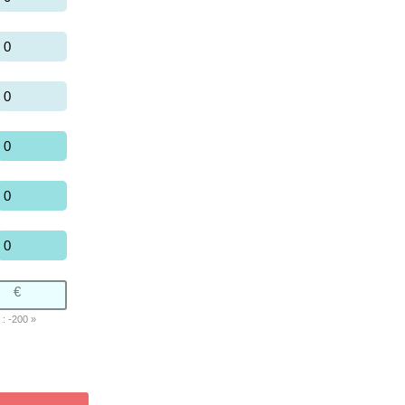
0
0
0
0
0
 : -200 »