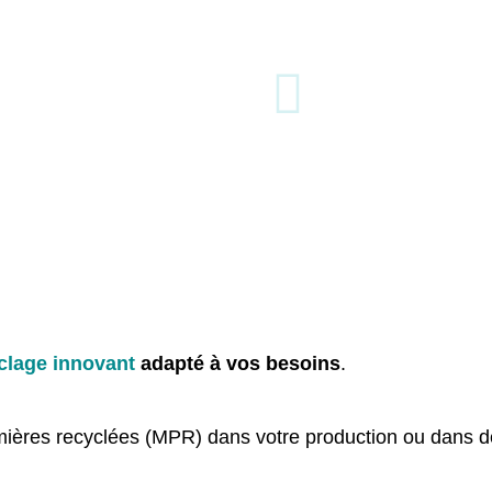
 de vos flux
À proposer sur le marché
À
entrantes
des MPR d'une qualité
re
supérieure de PVC
pou
clage innovant
adapté à vos besoins
.
ières recyclées (MPR) dans votre production ou dans de