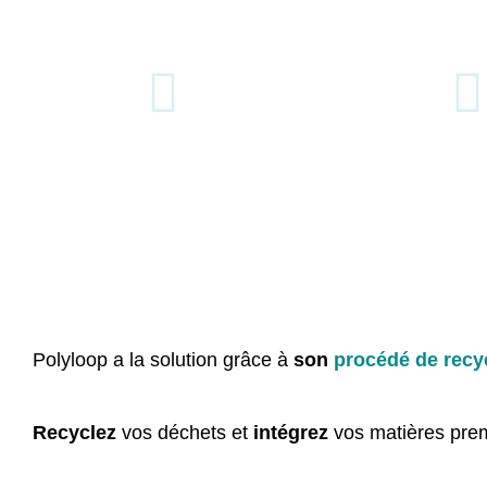
À valoriser l'énergie fatale
À isoler le PVC
sur votre site de traitement
de matières 
Polyloop a la solution grâce à
son
procédé de recy
Recyclez
vos déchets et
intégrez
vos matières prem