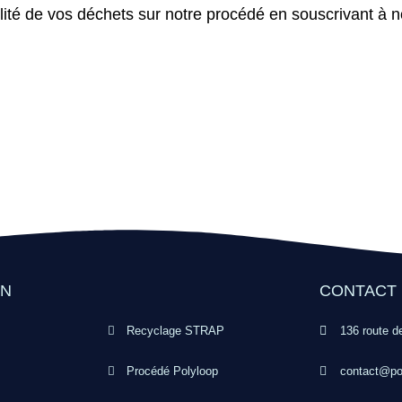
lité de vos déchets sur notre procédé en souscrivant à 
ON
CONTACT
Recyclage STRAP
136 route d
Procédé Polyloop
contact@pol