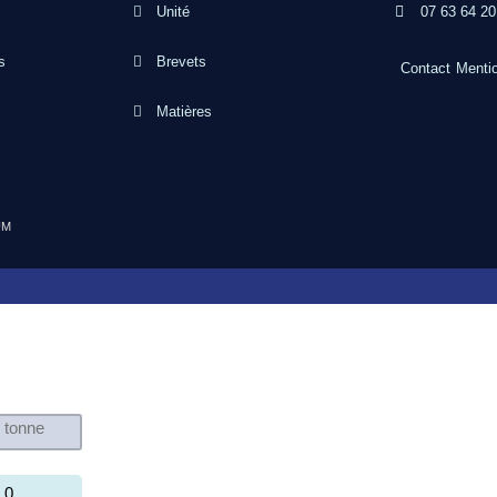
Unité
07 63 64 20
s
Brevets
Contact
Mentio
Matières
UM
0